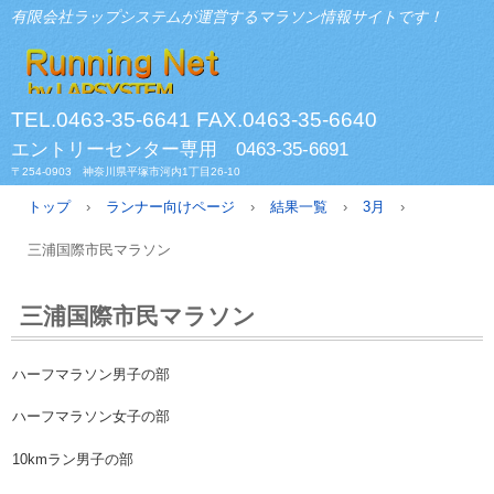
有限会社ラップシステムが運営するマラソン情報サイトです！
TEL.0463-35-6641 FAX.0463-35-6640
エントリーセンター専用 0463-35-6691
〒254-0903 神奈川県平塚市河内1丁目26-10
トップ
›
ランナー向けページ
›
結果一覧
›
3月
›
三浦国際市民マラソン
三浦国際市民マラソン
ハーフマラソン男子の部
ハーフマラソン女子の部
10kmラン男子の部