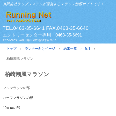
有限会社ラップシステムが運営するマラソン情報サイトです！
TEL.0463-35-6641 FAX.0463-35-6640
エントリーセンター専用 0463-35-6691
〒254-0903 神奈川県平塚市河内1丁目26-10
トップ
›
ランナー向けページ
›
結果一覧
›
5月
›
柏崎潮風マラソン
柏崎潮風マラソン
フルマラソンの部
ハーフマラソンの部
10ｋｍの部